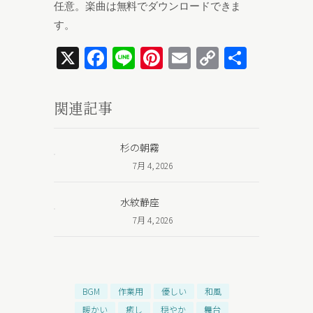
任意。楽曲は無料でダウンロードできま
す。
X
Facebook
Line
Pinterest
Email
Copy
共
Link
有
関連記事
杉の朝霧
7月 4, 2026
水紋静座
7月 4, 2026
BGM
作業用
優しい
和風
暖かい
癒し
穏やか
舞台