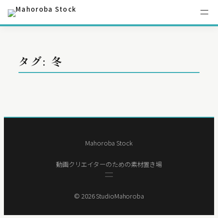
内
容
タグ:
冬
を
暖炉とケーキとシマエナガ
ス
小さく輝く夜に
キ
ッ
プ
Mahoroba Stock
動画クリエイターのための素材置き場
©️ 2026 StudioMahoroba